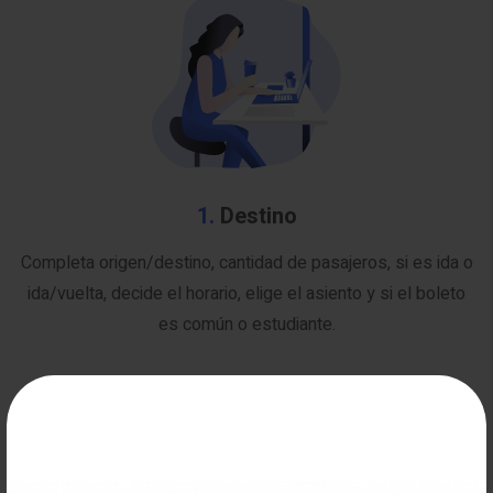
1.
Destino
Completa origen/destino, cantidad de pasajeros, si es ida o
ida/vuelta, decide el horario, elige el asiento y si el boleto
es común o estudiante.