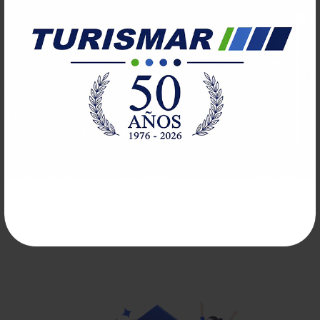
2.
Método de pago
Decide el método de pago: Banco (Bandes, BBVA, eBROU,
Heritage, HSBC, Itaú, Santander, Scotiabank), Red de
Cobranza (Abitab, RedPagos), Tarjeta Débito (Visa), Tarjeta
Prepaga (Mastercard, Visa), Tarjeta de Crédito (American
Express, Creditel, Diners Club, Lider, Mastercard, Oca, Visa),
Mercado Pago.